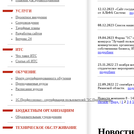
Решения для здравоохранения
12.12.2023
«Сайт госуда
УСЛУГИ
от АЛЬФА Системс
по
Проектное внедрение
Сопровождение
08.12.2023
Список наших
Тарифные планы
Разработка сайтов
19.04.2023
Фирма "1С" об
Битрикс 24
конкурса "Лучший польз
коммерческих организац
собственники бизнеса, 
ИТС
подробнее
Что такое ИТС
Статьи об ИТС
23.11.2022
23 ноября ко
студенческое мероприяти
ОБУЧЕНИЕ
подробнее
Центр сертифицированного обучения
Преподаваемые курсы
22.09.2022
22 сентября 
Рязанской области.
под
Расписание курсов
Новости компании 8 - 14
1С:Профессионал - сертификация пользователей "1С:Предприятие"
Начало
|
Пред.
|
1
2
3
4
5
БЮДЖЕТНЫМ ОРГАНИЗАЦИЯМ
Образовательным учреждениям
ТЕХНИЧЕСКОЕ ОБСЛУЖИВАНИЕ
Новост