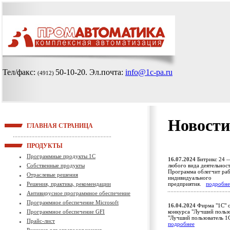
Тел/факс:
50-10-20
. Эл.почта:
info@1c-pa.ru
(4912)
Новости
ГЛАВНАЯ СТРАНИЦА
ПРОДУКТЫ
Программные продукты 1С
16.07.2024
Битрикс 24 —
Собственные продукты
любого вида деятельност
Программа облегчит раб
Отраслевые решения
индивидуального
Решения, практика, рекомендации
предприятия.
подробне
Антивирусное программное обеспечение
Программное обеспечение Microsoft
16.04.2024
Фирма "1С" о
Программное обеспечение GFI
конкурса "Лучший пользо
"Лучший пользователь 1
Прайс-лист
подробнее