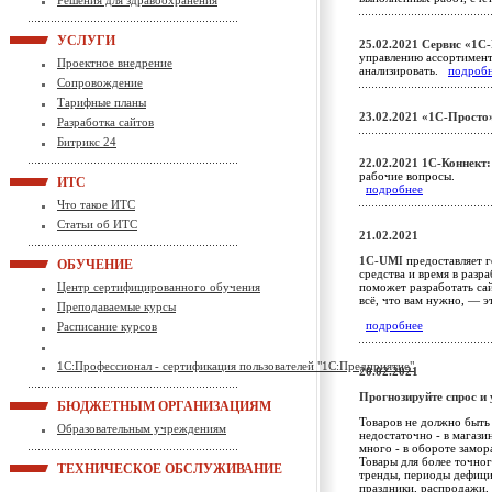
Решения для здравоохранения
УСЛУГИ
25.02.2021
Сервис «1С
управлению ассортимент
Проектное внедрение
анализировать.
подроб
Сопровождение
Тарифные планы
23.02.2021
«1С-Просто
Разработка сайтов
Битрикс 24
22.02.2021
1С-Коннект:
рабочие вопросы.
ИТС
подробнее
Что такое ИТС
Статьи об ИТС
21.02.2021
1С-UM
I предоставляет 
ОБУЧЕНИЕ
средства и время в разр
Центр сертифицированного обучения
поможет разработать сай
всё, что вам нужно, — 
Преподаваемые курсы
подробнее
Расписание курсов
1С:Профессионал - сертификация пользователей "1С:Предприятие"
20.02.2021
Прогнозируйте спрос и
БЮДЖЕТНЫМ ОРГАНИЗАЦИЯМ
Товаров не должно быть
Образовательным учреждениям
недостаточно - в магаз
много - в обороте замор
Товары для более точног
ТЕХНИЧЕСКОЕ ОБСЛУЖИВАНИЕ
тренды, периоды дефицит
праздники, распродажи, 