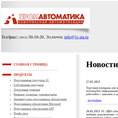
Тел/факс:
50-10-20
. Эл.почта:
info@1c-pa.ru
(4912)
Новости
ГЛАВНАЯ СТРАНИЦА
ПРОДУКТЫ
Программные продукты 1С
27.02.2021
Собственные продукты
Торговая площадка для з
Отраслевые решения
публикуйте информацию 
работайте с заказами и 
Решения, практика, рекомендации
Антивирусное программное обеспечение
подробнее
Программное обеспечение Microsoft
Программное обеспечение GFI
26.02.2021
1С-ЭДО
(обм
Прайс-лист
любыми документами: сч
выполненных работ, сче