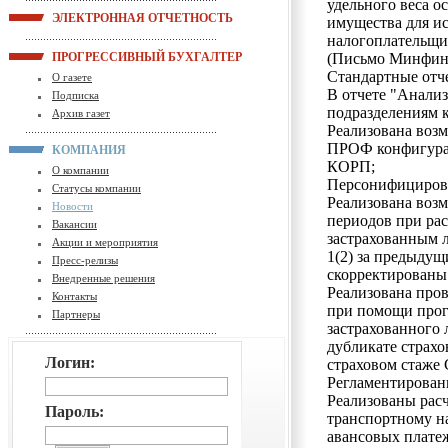
удельного веса о
ЭЛЕКТРОННАЯ ОТЧЕТНОСТЬ
имущества для и
налогоплательщи
ПРОГРЕССИВНЫЙ БУХГАЛТЕР
(Письмо Минфина 
Стандартные отч
О газете
В отчете "Анализ
Подписка
подразделениям 
Архив газет
Реализована возм
ПРОФ конфигурац
КОМПАНИЯ
КОРП;
О компании
Персонифициров
Статусы компании
Реализована воз
Новости
периодов при ра
Вакансии
застрахованным л
Акции и мероприятия
1(2) за предыдущ
Пресс-релизы
скорректированы
Внедренные решения
Реализована про
Контакты
при помощи прог
Партнеры
застрахованного 
дубликате страхо
Логин:
страховом стаже
Регламентирован
Реализованы рас
Пароль:
транспортному н
авансовых плате