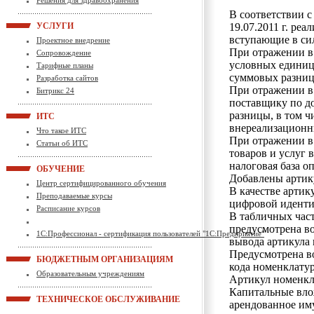
Решения для здравоохранения
В соответствии 
УСЛУГИ
19.07.2011 г. ре
вступающие в силу
Проектное внедрение
При отражении в 
Сопровождение
условных единиц
Тарифные планы
суммовых разниц
Разработка сайтов
При отражении в 
Битрикс 24
поставщику по д
разницы, в том ч
ИТС
внереализационн
Что такое ИТС
При отражении в 
Статьи об ИТС
товаров и услуг 
налоговая база о
ОБУЧЕНИЕ
Добавлены артик
Центр сертифицированного обучения
В качестве артик
Преподаваемые курсы
цифровой иденти
Расписание курсов
В табличных час
предусмотрена в
1С:Профессионал - сертификация пользователей "1С:Предприятие"
вывода артикула 
Предусмотрена в
БЮДЖЕТНЫМ ОРГАНИЗАЦИЯМ
кода номенклату
Образовательным учреждениям
Артикул номенкл
Капитальные вло
ТЕХНИЧЕСКОЕ ОБСЛУЖИВАНИЕ
арендованное им